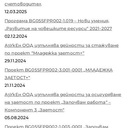
счетоводител
12.03.2025
Програма BG05SFPR002-1.019 – Нови умения,
„Развитие на човешките ресурси“ 2021-2027
02.12.2024
АзУкЕн ООД изпълнява дейности за стажуване
по проект “Младежка заетост+“
29.11.2024
Проект BG05SFPR002-3.001-0001 „МЛАДЕЖКА
ЗАЕТОСТ+“
21.11.2024
АзУкЕн ООД изпълнява дейности за осигуряване
на заетост по проект „Започвам работа“ –
Компонент 3 „Заетост“
05.08.2024
Проект BG05SFPR002-1.003-0001 „Започвам