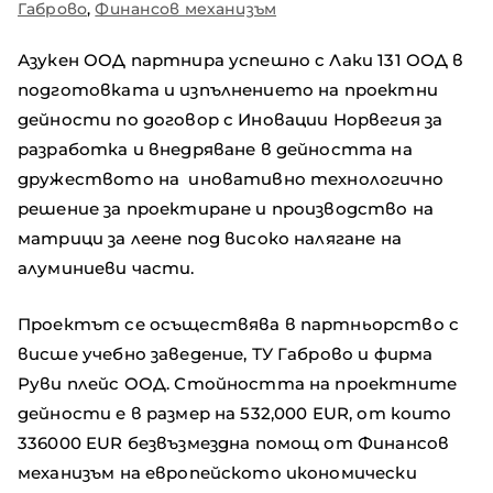
Габрово
,
Финансов механизъм
Азукен ООД партнира успешно с Лаки 131 ООД в
подготовката и изпълнението на проектни
дейности по договор с Иновации Норвегия за
разработка и внедряване в дейността на
дружеството на иновативно технологично
решение за проектиране и производство на
матрици за леене под високо налягане на
алуминиеви части.
Проектът се осъществява в партньорство с
висше учебно заведение, ТУ Габрово и фирма
Руви плейс ООД. Стойността на проектните
дейности е в размер на 532,000 EUR, от които
336000 EUR безвъзмездна помощ от Финансов
механизъм на европейското икономически