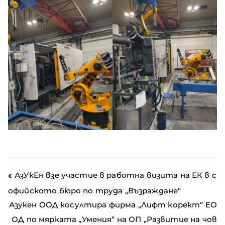
АзУкЕн взе участие в работна визита на ЕК в с
офийското бюро по труда „Възраждане“
Азукен ООД косултира фирма „Лифт корект“ ЕО
ОД по мярката „Умения“ на ОП „Развитие на чов