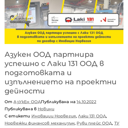
Азукен ООД партнира
успешно с Лаки 131 ООД в
подготовката и
изпълнението на проектни
дейности
От
АзУкЕн ООД
Публикувана на
14.10.2022
Публикувана в
Новини
С етикети
Иновации Норвегия
,
Лаки 131 ООД
,
Норвежки финансов механизъм
,
Руви плейс ООД
,
ТУ