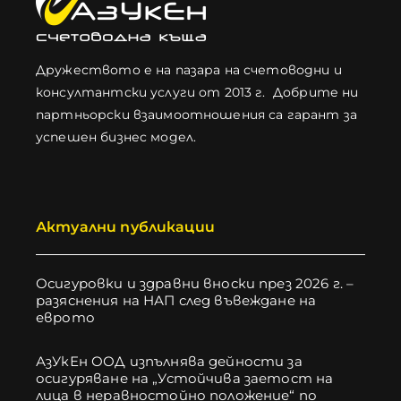
Дружеството е на пазара на счетоводни и
консултантски услуги от 2013 г. Добрите ни
партньорски взаимоотношения са гарант за
успешен бизнес модел.
Актуални публикации
Осигуровки и здравни вноски през 2026 г. –
разяснения на НАП след въвеждане на
еврото
АзУкЕн ООД изпълнява дейности за
осигуряване на „Устойчива заетост на
лица в неравностойно положение“ по