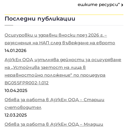
ешките ресурси“
Последни публикации
Осигуровки и здравни вноски през 2026 г. –
разяснения на НАП след въвеждане на еврото
14.01.2026
АзУкЕн ООД изпълнява дейности за осигуряване
на „Устойчива заетост на лица в
неравностойно положение“ по процедура
BG05SFPR002-1.012
10.04.2025
Обява за работа в АзУкЕн ООД – Старши
счетоводител
12.03.2025
Обява за работа в АзУкЕн ООД – Младши