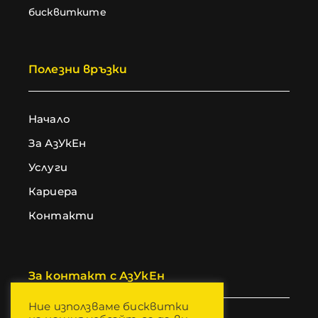
бисквитките
Полезни връзки
Начало
За АзУкЕн
Услуги
Кариера
Контакти
За контакт с АзУкЕн
Ние използваме бисквитки