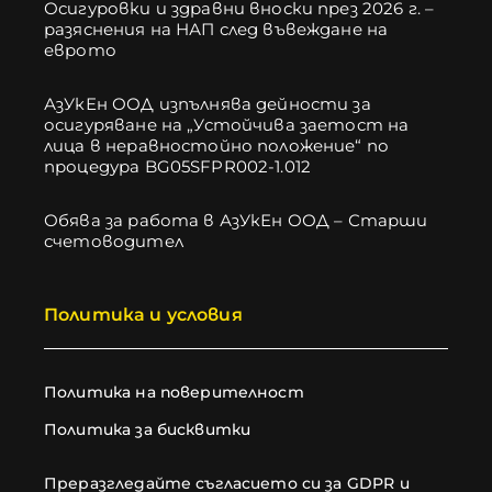
Осигуровки и здравни вноски през 2026 г. –
разяснения на НАП след въвеждане на
еврото
АзУкЕн ООД изпълнява дейности за
осигуряване на „Устойчива заетост на
лица в неравностойно положение“ по
процедура BG05SFPR002-1.012
Обява за работа в АзУкЕн ООД – Старши
счетоводител
Политика и условия
Политика на поверителност
Политика за бисквитки
Преразгледайте съгласието си за GDPR и