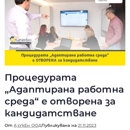
Процедурата
„Адаптирана работна
среда“ е отворена за
кандидатстване
От
АзУкЕн ООД
Публикувана на
21.11.2023