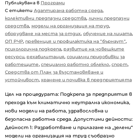
Публикувана в
Програми
С етикети
Адаптирана работна среда
,
колективни предпазни средства
,
лични предпазни
средства
,
модели на организация на труд
,
оборудване на места за отдих
,
обучение на лицата
,
ОП РЧР
,
превенция и профилактика на “бърнаут“
,
психологична подкрепа
,
развитие на човешките
ресурси
,
рехабилитация
,
социални придобивки за
работещите
,
специално работно облекло
,
спорт
,
Средства от План за възстановяване и
устойчивост
,
хранене и почивка в предприятията
Цел на процедурата: Подкрепа за предприятия в
прехода към климатично неутрална икономика,
нови модели на работа, здравословна и
безопасна работна среда. Допустими дейности:
Дейност 1: Разработване и прилагане на „зелени“
модели на организация на труд съобразно