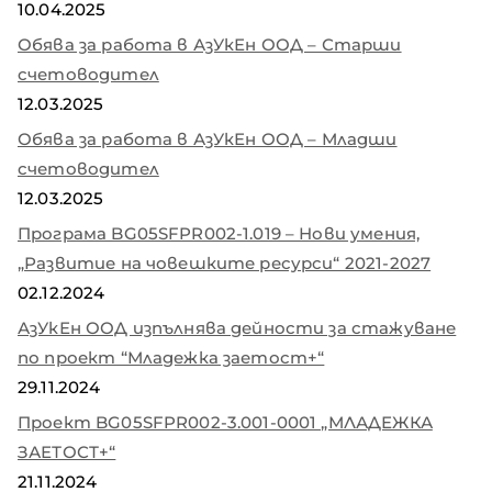
10.04.2025
Обява за работа в АзУкЕн ООД – Старши
счетоводител
12.03.2025
Обява за работа в АзУкЕн ООД – Младши
счетоводител
12.03.2025
Програма BG05SFPR002-1.019 – Нови умения,
„Развитие на човешките ресурси“ 2021-2027
02.12.2024
АзУкЕн ООД изпълнява дейности за стажуване
по проект “Младежка заетост+“
29.11.2024
Проект BG05SFPR002-3.001-0001 „МЛАДЕЖКА
ЗАЕТОСТ+“
21.11.2024