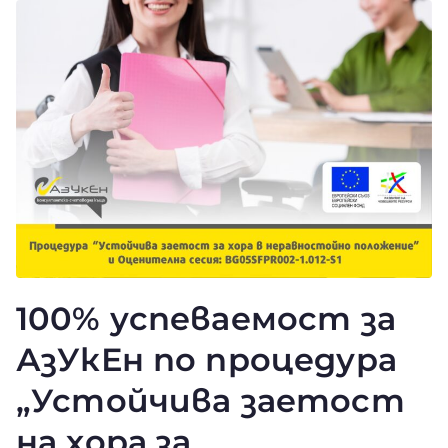
100% успеваемост за
АзУкЕн по процедура
„Устойчива заетост
на хора за