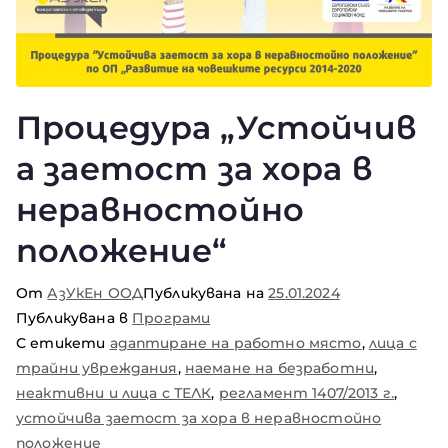
Процедура „Устойчив
а заетост за хора в
неравностойно
положение“
От
АзУкЕн ООД
Публикувана на
25.01.2024
Публикувана в
Програми
С етикети
адаптиране на работно място
,
лица с
трайни увреждания
,
наемане на безработни
,
неактивни и лица с ТЕЛК
,
регламент 1407/2013 г.
,
устойчива заетост за хора в неравностойно
положение