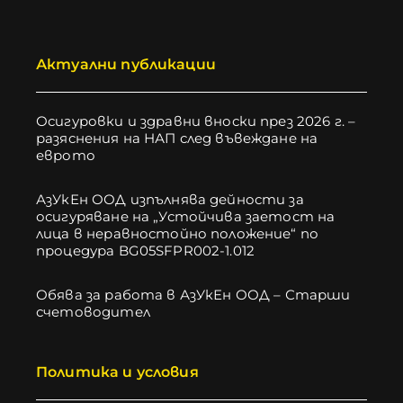
Актуални публикации
Осигуровки и здравни вноски през 2026 г. –
разяснения на НАП след въвеждане на
еврото
АзУкЕн ООД изпълнява дейности за
осигуряване на „Устойчива заетост на
лица в неравностойно положение“ по
процедура BG05SFPR002-1.012
Обява за работа в АзУкЕн ООД – Старши
счетоводител
Политика и условия