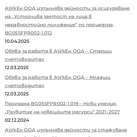
АзУкЕн ООД изпълнява дейности за осигуряване
на „Устойчива заетост на лица в
неравностойно положение“ по процедура
BG05SFPR002-1.012
10.04.2025
Обява за работа в АзУкЕн ООД – Старши
счетоводител
12.03.2025
Обява за работа в АзУкЕн ООД – Младши
счетоводител
12.03.2025
Програма BG05SFPR002-1.019 – Нови умения,
„Развитие на човешките ресурси“ 2021-2027
02.12.2024
АзУкЕн ООД изпълнява дейности за стажуване