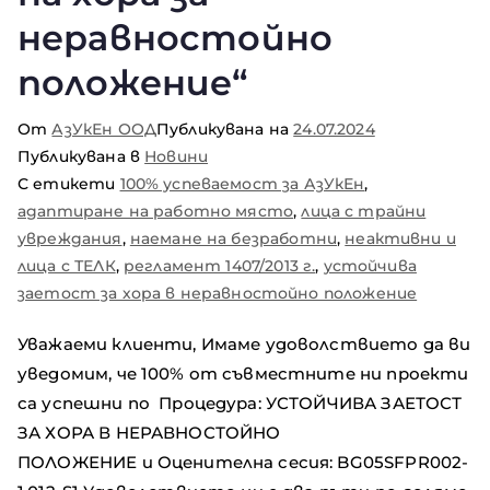
неравностойно
положение“
От
АзУкЕн ООД
Публикувана на
24.07.2024
Публикувана в
Новини
С етикети
100% успеваемост за АзУкЕн
,
адаптиране на работно място
,
лица с трайни
увреждания
,
наемане на безработни
,
неактивни и
лица с ТЕЛК
,
регламент 1407/2013 г.
,
устойчива
заетост за хора в неравностойно положение
Уважаеми клиенти, Имаме удоволствието да ви
уведомим, че 100% от съвместните ни проекти
са успешни по Процедура: УСТОЙЧИВА ЗАЕТОСТ
ЗА ХОРА В НЕРАВНОСТОЙНО
ПОЛОЖЕНИЕ и Оценителна сесия: BG05SFPR002-