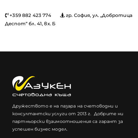
+359 882 423 774
гр. София, ул. „Добротица
Деспот“ бл. 41, вх. Б
Дружеството е на пазара на счетоводни и
консултантски услуги от 2013 г. Добрите ни
партньорски взаимоотношения са гарант за
успешен бизнес модел.