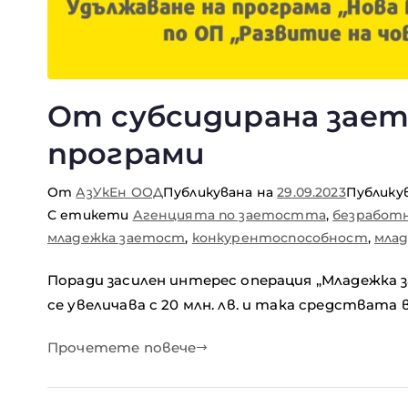
От субсидирана зае
програми
От
АзУкЕн ООД
Публикувана на
29.09.2023
Публику
С етикети
Агенцията по заетостта
,
безработ
младежка заетост
,
конкурентоспособност
,
мла
Поради засилен интерес операция „Младежка з
се увеличава с 20 млн. лв. и така средствата 
Прочетете повече