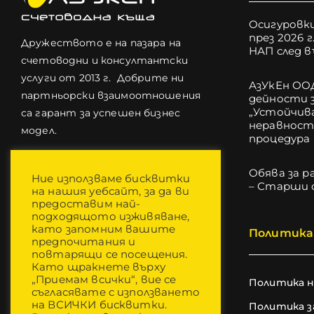
Осигуровки
през 2026 г
Дружеството е на пазара на
НАП след 
счетоводни и консултантски
услуги от 2013 г. Добрите ни
АзУкЕн ОО
партньорски взаимоотношения
дейности з
„Устойчива
са гарант за успешен бизнес
неравност
модел.
процедура 
Обява за р
Ние използваме бисквитки
– Старши 
на нашия уебсайт, за да ви
предоставим най-
подходящото изживяване,
като запомним вашите
Политика 
предпочитания и
повтарящи се посещения.
Като щракнете върху
„Приемам всички“, вие се
Политика 
съгласявате с използването
на ВСИЧКИ бисквитки.
Политика з