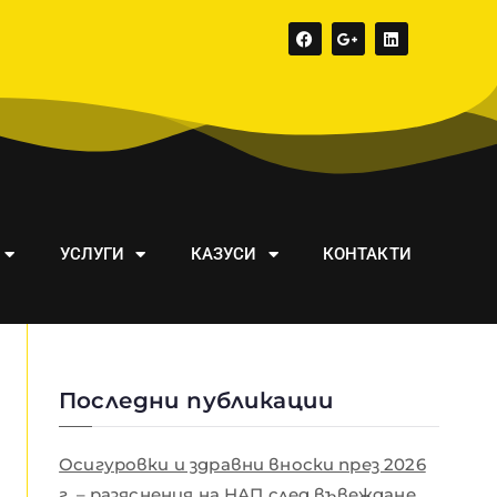
УСЛУГИ
КАЗУСИ
КОНТАКТИ
Последни публикации
Осигуровки и здравни вноски през 2026
г. – разяснения на НАП след въвеждане