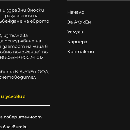
 и здравни вноски
Начало
. – разяснения на
въвеждане на еврото
За АзУкЕн
Услуги
Д изпълнява
а осигуряване на
Кариера
 заетост на лица в
Контакти
ойно положение“ по
BG05SFPR002-1.012
абота в АзУкЕн ООД
счетоводител
и условия
на поверителност
а бисквитки