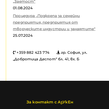
„Заетост“
01.08.2024
Процедура „Подкрепа за семейни
предприятия, предприятия от
творческите индустрии и занаятите“
25.07.2024
+359 882 423 774
гр. София, ул.
„Добротица Деспот“ бл. 41, вх. Б
За контакт с АзУкЕн