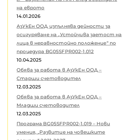
на еврото
14.01.2026
АзУкЕн ООД изпълнява дейности за
осигуряване на „Устойчива заетост на
лица в неравностойно положение“ по
процедура BG05SFPR002-1.012
10.04.2025
Обява за работа в АзУкЕн ООД –
Старши счетоводител
12.03.2025
Обява за работа в АзУкЕн ООД –
Младши счетоводител
12.03.2025
Програма BG05SFPR002-1.019 – Нови
умения, „Развитие на човешките