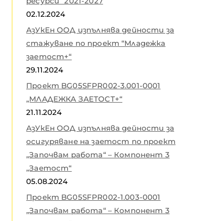
ресурси“ 2021-2027
02.12.2024
АзУкЕн ООД изпълнява дейности за
стажуване по проект “Младежка
заетост+“
29.11.2024
Проект BG05SFPR002-3.001-0001
„МЛАДЕЖКА ЗАЕТОСТ+“
21.11.2024
АзУкЕн ООД изпълнява дейности за
осигуряване на заетост по проект
„Започвам работа“ – Компонент 3
„Заетост“
05.08.2024
Проект BG05SFPR002-1.003-0001
„Започвам работа“ – Компонент 3