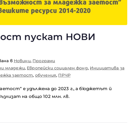
тост пускат НОВИ
вана в
Новини
,
Програми
ни младежи
,
Европейски социален фонд
,
Инициатива за
дежка заетост
,
обучения
,
ПРЧР
аетост“ е удължена до 2023 г., а бюджетът й
възлизат на общо 102 млн. лв.