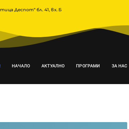
тица Деспот“ бл. 41, вх. Б
НАЧАЛО
АКТУАЛНО
ПРОГРАМИ
ЗА НАС