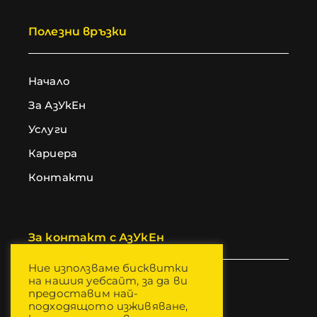
Полезни връзки
Начало
За АзУкЕн
Услуги
Кариера
Контакти
За контакт с АзУкЕн
Ние използваме бисквитки
на нашия уебсайт, за да ви
+359 882 423 774
предоставим най-
+359 882 010 139
подходящото изживяване,