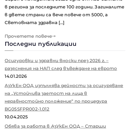
в региона за последните 100 години. Загиналите
в двете страни са вече повече от 5000, а
Световната здравна […]
Прочетете повече
Последни публикации
Осигуровки и здравни вноски през 2026 г. –
разяснения на НАП след въвеждане на еврото
14.01.2026
АзУкЕн ООД изпълнява дейности за осигуряване
на „Устойчива заетост на лица в
неравностойно положение“ по процедура
BG05SFPR002-1.012
10.04.2025
Обява за работа в АзУкЕн ООД – Старши