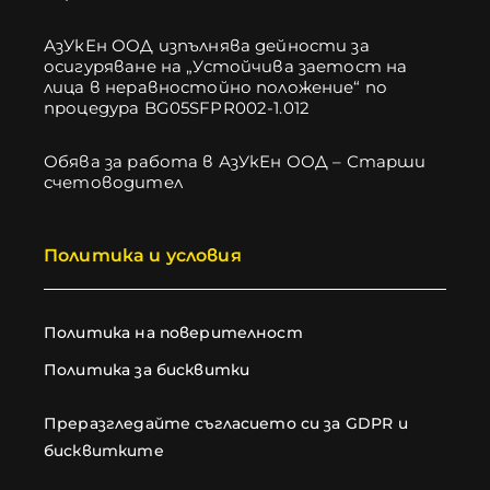
АзУкЕн ООД изпълнява дейности за
осигуряване на „Устойчива заетост на
лица в неравностойно положение“ по
процедура BG05SFPR002-1.012
Обява за работа в АзУкЕн ООД – Старши
счетоводител
Политика и условия
Политика на поверителност
Политика за бисквитки
Преразгледайте съгласието си за GDPR и
бисквитките