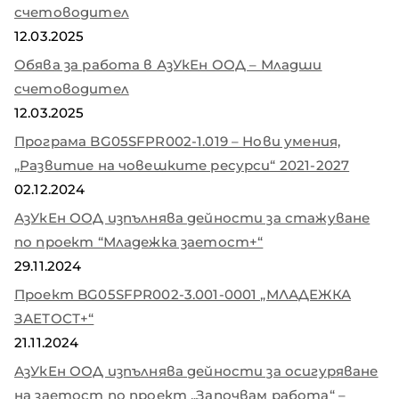
счетоводител
12.03.2025
Обява за работа в АзУкЕн ООД – Младши
счетоводител
12.03.2025
Програма BG05SFPR002-1.019 – Нови умения,
„Развитие на човешките ресурси“ 2021-2027
02.12.2024
АзУкЕн ООД изпълнява дейности за стажуване
по проект “Младежка заетост+“
29.11.2024
Проект BG05SFPR002-3.001-0001 „МЛАДЕЖКА
ЗАЕТОСТ+“
21.11.2024
АзУкЕн ООД изпълнява дейности за осигуряване
на заетост по проект „Започвам работа“ –