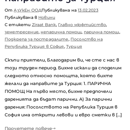
От
АзУкЕн ООД
Публикувана на
13.02.2023
Публикувана в
Новини
С етикети
Ziraat Bank
,
Главно мюфтийство
,
земетресение
,
непарична помощ
,
парична помощ
,
Подкрепа за пострадалите
,
Посолство на
Република Турция в София
,
Турция
Скъпи приятели, Благодарим ви, че сте с нас в
този труден период. Бихме искали да споделим
следното относно помощта, която бихте
желали да направите за Турция: 1. ПАРИЧНА
ПОМОЩ На първо място, бихме предпочели
даренията да бъдат парични. A) За парични
дарения: Посолството на Република Турция в
София има открити левови и евро сметки в […]
Прочетете повече