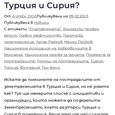
Турция и Сирия?
От
АзУкЕн ООД
Публикувана на
09.02.2023
Публикувана в
Новини
С етикети
“Платформата”
,
Български Червен
кръст
,
Главно мюфтийство
,
Гората.бг
,
земетресение
,
Лазар Радков
,
Манол Пейков
,
Национална Асоциация на Доброволците в
България
,
Национална мрежа за децата
,
Подкрепа за
пострадалите
,
Помощ на пострадалите
,
Сирия
,
Турция
,
Фондация Три жени
Искате да помогнете на пострадалите от
земетресенията в Турция и Сирия, но не знаете
как? Тук ще намерите списък с инициативи и
организации, които можете да подкрепите.
Земетресението, което разтърси Турция и
Сирия в понеделник, беше едно от най-силните