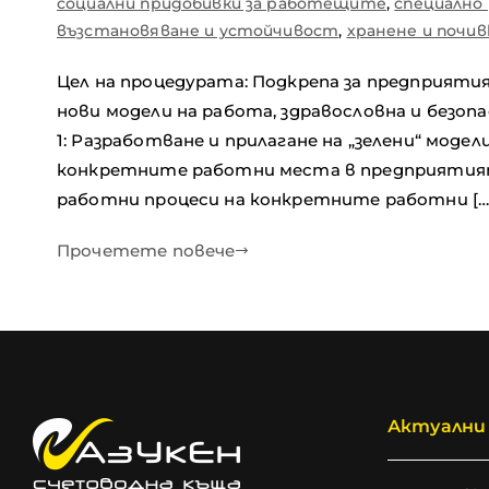
социални придобивки за работещите
,
специално
възстановяване и устойчивост
,
хранене и почи
Цел на процедурата: Подкрепа за предприяти
нови модели на работа, здравословна и безо
1: Разработване и прилагане на „зелени“ моде
конкретните работни места в предприятията.
работни процеси на конкретните работни […
Прочетете повече
Актуални