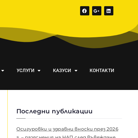
УСЛУГИ
КАЗУСИ
КОНТАКТИ
Последни публикации
Осигуровки и здравни вноски през 2026
г. – разяснения на НАП след въвеждане