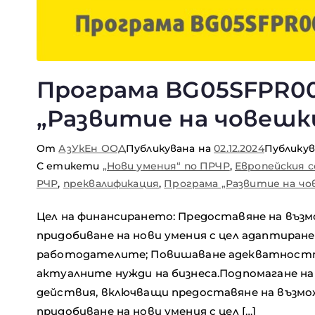
Програма BG05SFPR002
„Развитие на човешки
От
АзУкЕн ООД
Публикувана на
02.12.2024
Публикув
С етикети
„Нови умения“ по ПРЧР
,
Европейския с
РЧР
,
преквалификация
,
Програма „Развитие на ч
Цел на финансирането: Предоставяне на възм
придобиване на нови умения с цел адаптиран
работодателите; Повишаване адекватностт
актуалните нужди на бизнеса.Подпомагане н
действия, включващи предоставяне на възмож
придобиване на нови умения с цел […]