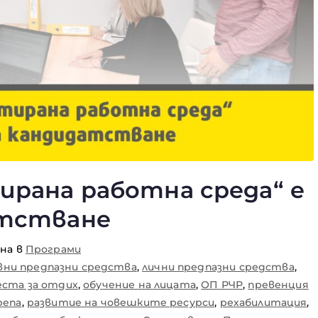
рана работна среда“ е
атстване
ана в
Програми
вни предпазни средства
,
лични предпазни средства
,
еста за отдих
,
обучение на лицата
,
ОП РЧР
,
превенция
репа
,
развитие на човешките ресурси
,
рехабилитация
,