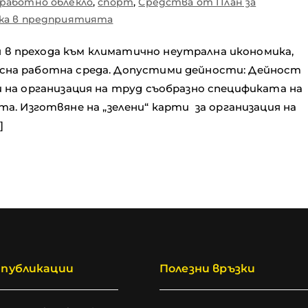
 работно облекло
,
спорт
,
Средства от План за
вка в предприятията
я в прехода към климатично неутрална икономика,
пасна работна среда. Допустими дейности: Дейност
ли на организация на труд съобразно спецификата на
 Изготвяне на „зелени“ карти за организация на
]
 публикации
Полезни връзки