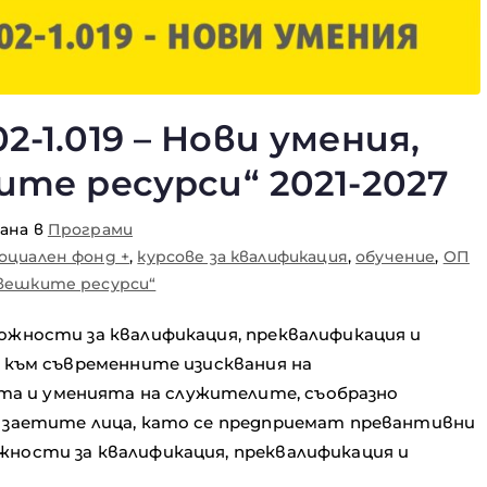
-1.019 – Нови умения,
те ресурси“ 2021-2027
ана в
Програми
оциален фонд +
,
курсове за квалификация
,
обучение
,
ОП
овешките ресурси“
ожности за квалификация, преквалификация и
е към съвременните изисквания на
а и уменията на служителите, съобразно
а заетите лица, като се предприемат превантивни
ности за квалификация, преквалификация и