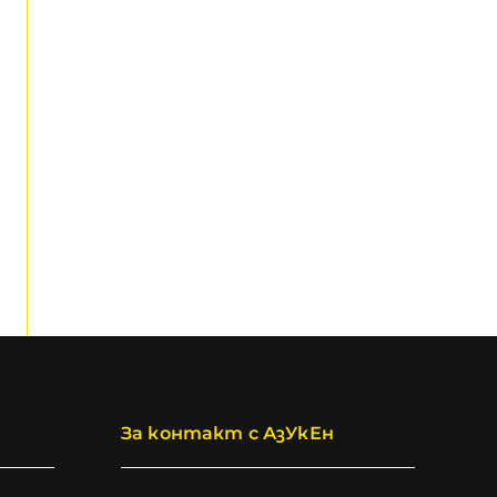
За контакт с АзУкЕн