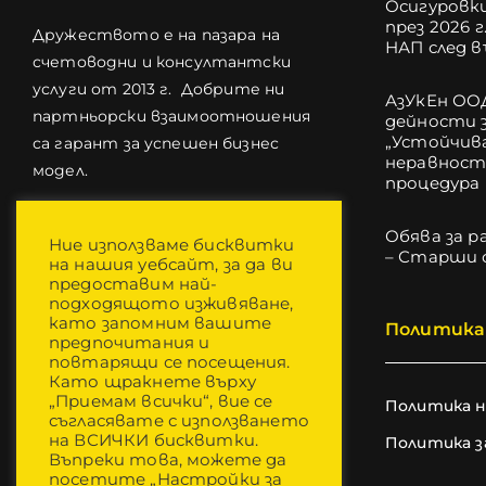
Осигуровки
през 2026 г
Дружеството е на пазара на
НАП след 
счетоводни и консултантски
услуги от 2013 г. Добрите ни
АзУкЕн ОО
партньорски взаимоотношения
дейности з
„Устойчива
са гарант за успешен бизнес
неравност
модел.
процедура 
Обява за р
Ние използваме бисквитки
– Старши 
на нашия уебсайт, за да ви
предоставим най-
подходящото изживяване,
като запомним вашите
Политика 
предпочитания и
повтарящи се посещения.
Като щракнете върху
„Приемам всички“, вие се
Политика 
съгласявате с използването
на ВСИЧКИ бисквитки.
Политика з
Въпреки това, можете да
посетите „Настройки за