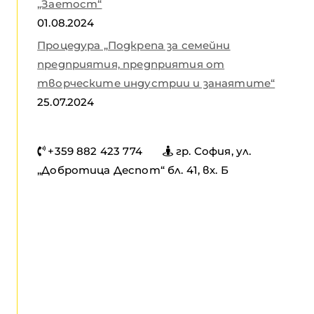
„Заетост“
01.08.2024
Процедура „Подкрепа за семейни
предприятия, предприятия от
творческите индустрии и занаятите“
25.07.2024
+359 882 423 774
гр. София, ул.
„Добротица Деспот“ бл. 41, вх. Б