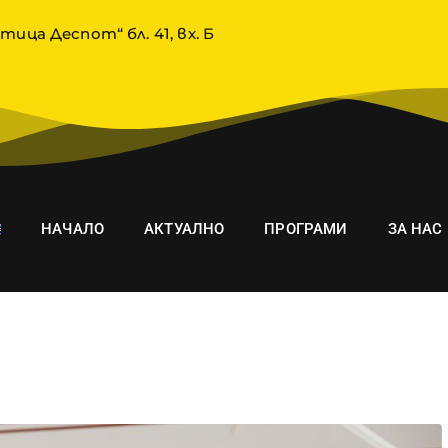
тица Деспот“ бл. 41, вх. Б
НАЧАЛО
АКТУАЛНО
ПРОГРАМИ
ЗА НАС