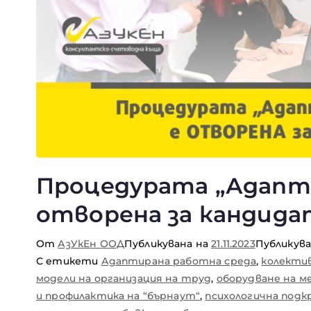
Процедурата „Адапти
отворена за кандид
От
АзУкЕн ООД
Публикувана на
21.11.2023
Публикув
С етикети
Адаптирана работна среда
,
колекти
модели на организация на труд
,
оборудване на м
и профилактика на “бърнаут“
,
психологична подк