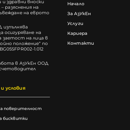
 и здравни вноски
Начало
. – разяснения на
въвеждане на еврото
За АзУкЕн
Услуги
Д изпълнява
а осигуряване на
Кариера
 заетост на лица в
Контакти
ойно положение“ по
BG05SFPR002-1.012
абота в АзУкЕн ООД
счетоводител
и условия
на поверителност
а бисквитки