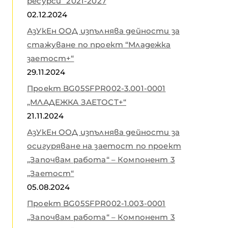
ресурси“ 2021-2027
02.12.2024
АзУкЕн ООД изпълнява дейности за
стажуване по проект “Младежка
заетост+“
29.11.2024
Проект BG05SFPR002-3.001-0001
„МЛАДЕЖКА ЗАЕТОСТ+“
21.11.2024
АзУкЕн ООД изпълнява дейности за
осигуряване на заетост по проект
„Започвам работа“ – Компонент 3
„Заетост“
05.08.2024
Проект BG05SFPR002-1.003-0001
„Започвам работа“ – Компонент 3