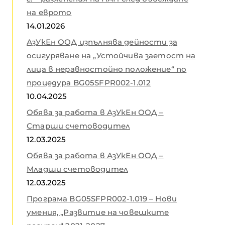
на еврото
14.01.2026
АзУкЕн ООД изпълнява дейности за
осигуряване на „Устойчива заетост на
лица в неравностойно положение“ по
процедура BG05SFPR002-1.012
10.04.2025
Обява за работа в АзУкЕн ООД –
Старши счетоводител
12.03.2025
Обява за работа в АзУкЕн ООД –
Младши счетоводител
12.03.2025
Програма BG05SFPR002-1.019 – Нови
умения, „Развитие на човешките