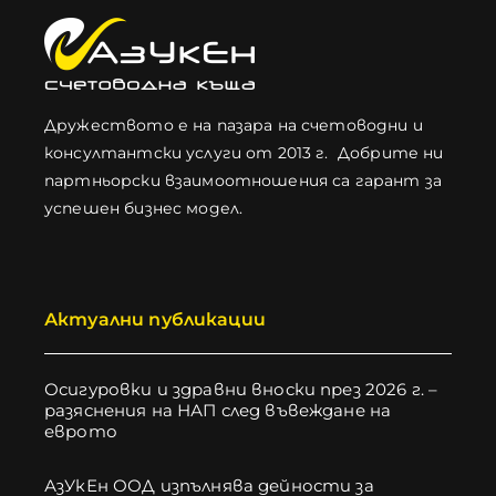
Дружеството е на пазара на счетоводни и
консултантски услуги от 2013 г. Добрите ни
партньорски взаимоотношения са гарант за
успешен бизнес модел.
Актуални публикации
Осигуровки и здравни вноски през 2026 г. –
разяснения на НАП след въвеждане на
еврото
АзУкЕн ООД изпълнява дейности за