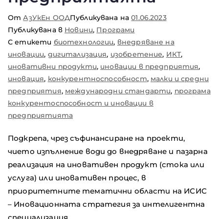
От
АзУкЕн ООД
Публикувана на
01.06.2023
Публикувана в
Новини
,
Програми
С етикети
биотехнологии
,
внедряване на
иновации
,
дигитализация
,
изобретение
,
ИКТ
,
иновативни продукти
,
иновации в предприятия
,
иновация
,
конкурентноспособност
,
малки и средни
предприятия
,
международни стандарти
,
програма
конкурентоспособност и иновации в
предприятията
Подкрепа, чрез съфинансиране на проекти,
чието изпълнение води до внедряване и пазарна
реализация на иновативен продукт (стока или
услуга) или иновативен процес, в
приоритетните тематични области на ИСИС
– Иновационната стратегия за интелигентна
специализация.