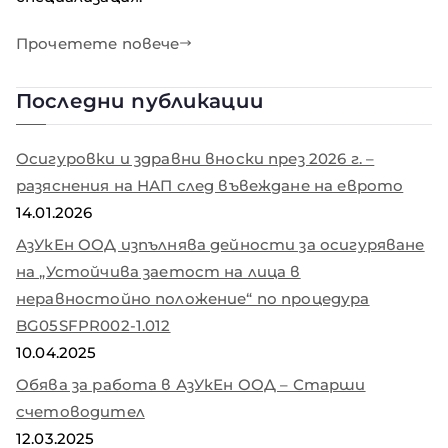
Прочетете повече
Последни публикации
Осигуровки и здравни вноски през 2026 г. –
разяснения на НАП след въвеждане на еврото
14.01.2026
АзУкЕн ООД изпълнява дейности за осигуряване
на „Устойчива заетост на лица в
неравностойно положение“ по процедура
BG05SFPR002-1.012
10.04.2025
Обява за работа в АзУкЕн ООД – Старши
счетоводител
12.03.2025