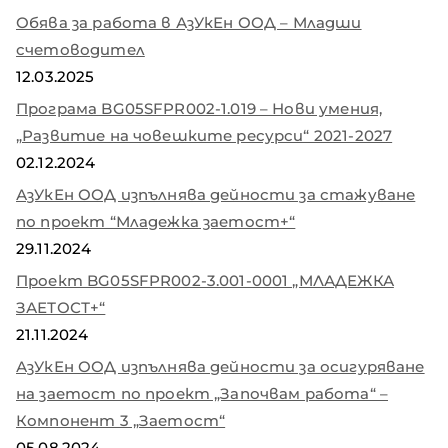
Обява за работа в АзУкЕн ООД – Младши
счетоводител
12.03.2025
Програма BG05SFPR002-1.019 – Нови умения,
„Развитие на човешките ресурси“ 2021-2027
02.12.2024
АзУкЕн ООД изпълнява дейности за стажуване
по проект “Младежка заетост+“
29.11.2024
Проект BG05SFPR002-3.001-0001 „МЛАДЕЖКА
ЗАЕТОСТ+“
21.11.2024
АзУкЕн ООД изпълнява дейности за осигуряване
на заетост по проект „Започвам работа“ –
Компонент 3 „Заетост“
05.08.2024