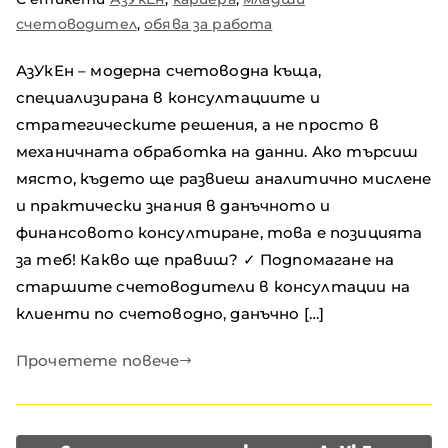
счетоводител
,
обява за работа
АзУкЕн – модерна счетоводна къща,
специализирана в консултациите и
стратегическите решения, а не просто в
механичната обработка на данни. Ако търсиш
място, където ще развиеш аналитично мислене
и практически знания в данъчното и
финансовото консултиране, това е позицията
за теб! Какво ще правиш? ✓ Подпомагане на
старшите счетоводители в консултации на
клиенти по счетоводно, данъчно […]
Прочетете повече