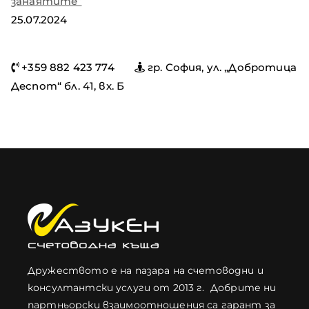
занаятите“
25.07.2024
+359 882 423 774
гр. София, ул. „Добротица
Деспот“ бл. 41, вх. Б
Дружеството е на пазара на счетоводни и
консултантски услуги от 2013 г. Добрите ни
партньорски взаимоотношения са гарант за