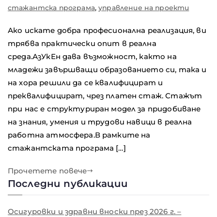
стажантска програма
,
управление на проекти
Ако искате добра професионална реализация, ви
трябва практически опит в реална
среда.АзУкЕн дава възможност, както на
младежи завършващи образованието си, така и
на хора решили да се квалифицират и
преквалифицират, чрез платен стаж. Стажът
при нас е структуриран модел за придобиване
на знания, умения и трудови навици в реална
работна атмосфера.В рамките на
стажантската програма […]
Прочетете повече
Последни публикации
Осигуровки и здравни вноски през 2026 г. –