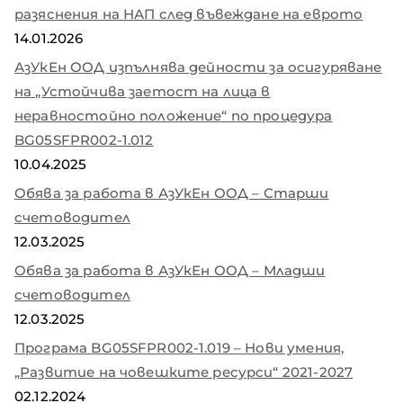
разяснения на НАП след въвеждане на еврото
14.01.2026
АзУкЕн ООД изпълнява дейности за осигуряване
на „Устойчива заетост на лица в
неравностойно положение“ по процедура
BG05SFPR002-1.012
10.04.2025
Обява за работа в АзУкЕн ООД – Старши
счетоводител
12.03.2025
Обява за работа в АзУкЕн ООД – Младши
счетоводител
12.03.2025
Програма BG05SFPR002-1.019 – Нови умения,
„Развитие на човешките ресурси“ 2021-2027
02.12.2024