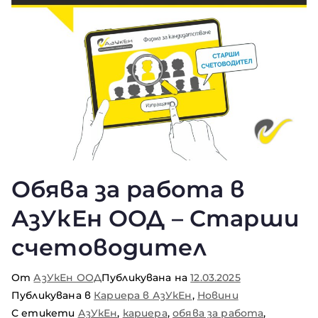
Обява за работа в
АзУкЕн ООД – Старши
счетоводител
От
АзУкЕн ООД
Публикувана на
12.03.2025
Публикувана в
Кариера в АзУкЕн
,
Новини
С етикети
АзУкЕн
,
кариера
,
обява за работа
,