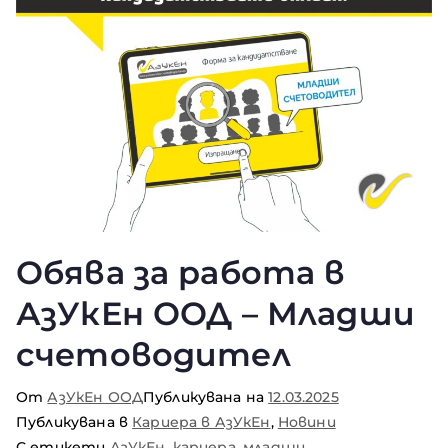
Обява за работа в
АзУкЕн ООД – Младши
счетоводител
От
АзУкЕн ООД
Публикувана на
12.03.2025
Публикувана в
Кариера в АзУкЕн
,
Новини
С етикети
АзУкЕн
,
кариера
,
младши