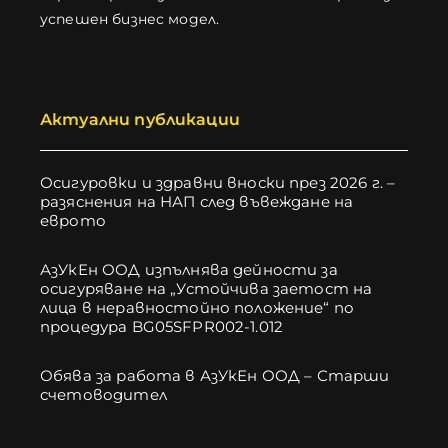
успешен бизнес модел.
Актуални публикации
Осигуровки и здравни вноски през 2026 г. –
разяснения на НАП след въвеждане на
еврото
АзУкЕн ООД изпълнява дейности за
осигуряване на „Устойчива заетост на
лица в неравностойно положение“ по
процедура BG05SFPR002-1.012
Обява за работа в АзУкЕн ООД – Старши
счетоводител