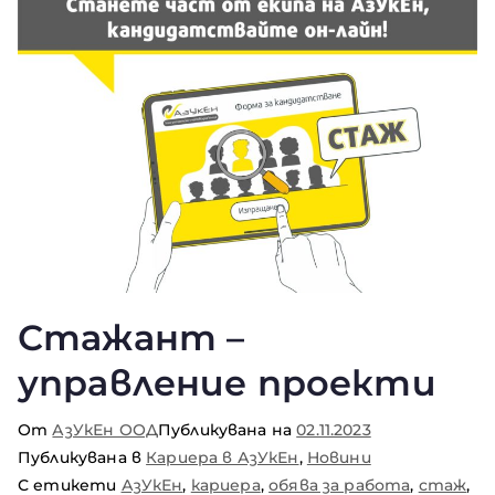
Стажант –
управление проекти
От
АзУкЕн ООД
Публикувана на
02.11.2023
Публикувана в
Кариера в АзУкЕн
,
Новини
С етикети
АзУкЕн
,
кариера
,
обява за работа
,
стаж
,