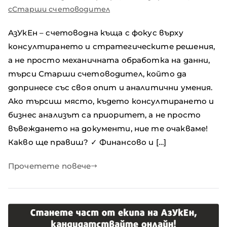
сСтарши счетоводител
АзУкЕн – счетоводна къща с фокус върху
консултирането и стратегическите решения,
а не просто механичната обработка на данни,
търси Старши счетоводител, който да
допринесе със своя опит и аналитични умения.
Ако търсиш място, където консултирането и
бизнес анализът са приоритет, а не просто
въвеждането на документи, ние те очакваме!
Какво ще правиш? ✓ Финансово и […]
Прочетете повече