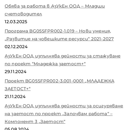
Обява за работа в АзУкЕн ООД – Младши
счетоводител
12.03.2025
Програма BG05SFPR002-1.019 – Нови умения,
„Развитие на човешките ресурси“ 2021-2027
02.12.2024
АзУкЕн ООД изпълнява дейности за стажуване
по проект “Младежка заетост+“
29.11.2024
Проект BG05SFPR002-3.001-0001 „МЛАДЕЖКА
ЗАЕТОСТ+“
21.11.2024
АзУкЕн ООД изпълнява дейности за осигуряване
на заетост по проект „Започвам работа“ –
Компонент 3 „Заетост“
05.08.2024