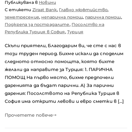
Публикувана в
Новини
С етикети
Ziraat Bank
,
Главно мюфтийство
,
земетресение
,
непарична помощ
,
парична помощ
,
Подкрепа за пострадалите
,
Посолство на
Република Турция в София
,
Турция
Скъпи приятели, Благодарим ви, че сте с нас в
този труден период. Бихме искали да споделим
следното относно помощта, която бихте
желали да направите за Турция: 1. ПАРИЧНА
ПОМОЩ На първо място, бихме предпочели
даренията да бъдат парични. A) За парични
дарения: Посолството на Република Турция в
София има открити левови и евро сметки в […]
Прочетете повече