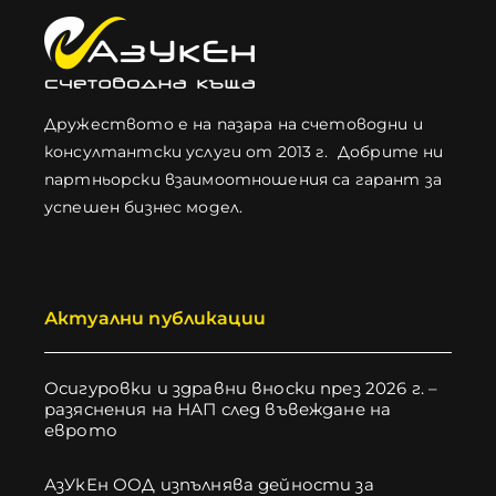
Дружеството е на пазара на счетоводни и
консултантски услуги от 2013 г. Добрите ни
партньорски взаимоотношения са гарант за
успешен бизнес модел.
Актуални публикации
Осигуровки и здравни вноски през 2026 г. –
разяснения на НАП след въвеждане на
еврото
АзУкЕн ООД изпълнява дейности за