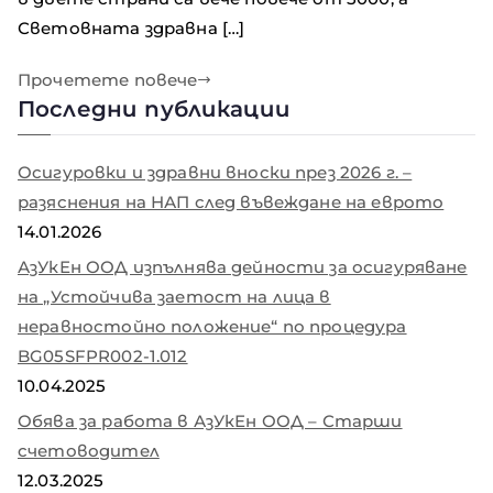
Световната здравна […]
Прочетете повече
Последни публикации
Осигуровки и здравни вноски през 2026 г. –
разяснения на НАП след въвеждане на еврото
14.01.2026
АзУкЕн ООД изпълнява дейности за осигуряване
на „Устойчива заетост на лица в
неравностойно положение“ по процедура
BG05SFPR002-1.012
10.04.2025
Обява за работа в АзУкЕн ООД – Старши
счетоводител
12.03.2025