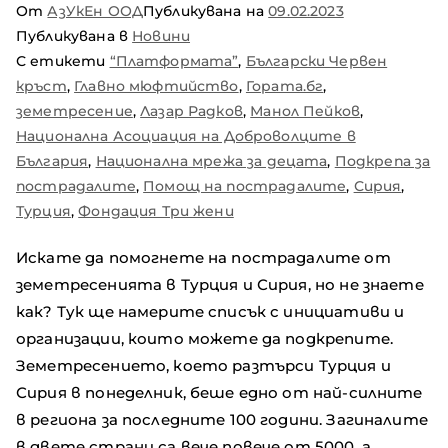
От
АзУкЕн ООД
Публикувана на
09.02.2023
Публикувана в
Новини
С етикети
“Платформата”
,
Български Червен
кръст
,
Главно мюфтийство
,
Гората.бг
,
земетресение
,
Лазар Радков
,
Манол Пейков
,
Национална Асоциация на Доброволците в
България
,
Национална мрежа за децата
,
Подкрепа за
пострадалите
,
Помощ на пострадалите
,
Сирия
,
Турция
,
Фондация Три жени
Искате да помогнете на пострадалите от
земетресенията в Турция и Сирия, но не знаете
как? Тук ще намерите списък с инициативи и
организации, които можете да подкрепите.
Земетресението, което разтърси Турция и
Сирия в понеделник, беше едно от най-силните
в региона за последните 100 години. Загиналите
в двете страни са вече повече от 5000, а