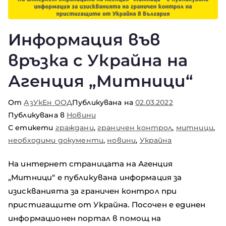
Информация във
връзка с Украйна на
Агенция „Митници“
От
АзУкЕн ООД
Публикувана на
02.03.2022
Публикувана в
Новини
С етикети
граждани
,
граничен контрол
,
митници
,
необходими документи
,
новини
,
Украйна
На интернет страницата на Агенция
„Митници“ е публикувана информация за
изискванията за граничен контрол при
пристигащите от Украйна. Посочен е единен
информационен портал в помощ на