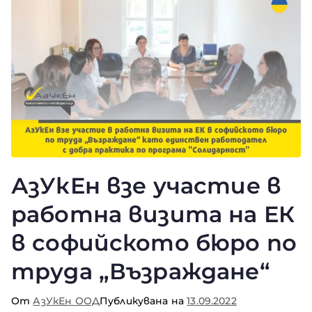
АзУкЕн взе участие в
работна визита на ЕК
в софийското бюро по
труда „Възраждане“
От
АзУкЕн ООД
Публикувана на
13.09.2022