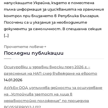
напускащите Украйна, където е поместена
пълна информация за изискванията на граничния
контрол при влизането в Република България.
Посочени са и указания за необходимите
документи за самоличност. В специална секция
[…]
Прочетете повече
Последни публикации
Осигуровки и здравни вноски през 2026 г. –
разяснения на НАП след въвеждане на еврото
14.01.2026
АзУкЕн ООД изпълнява дейности за осигуряване
на „Устойчива заетост на лица в
неравностойно положение“ по процедура
BG05SFPR002-1.012