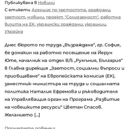
Публикувана в
Новини
С етикети
Агенция по заетостта
,
граждани
,
заетост
,
новини
,
проект "Солидарност"
,
работна
визита на ЕК
,
украински граждани
,
украинци
,
Украйна
Днес бюрото по труда „Възраждане“, гр. София,
бе домакин на работно посещение на Йерун
Юте, началник на отдел В/5 „Румъния, България“
в Главна дирекция „Заетост, социални въпроси и
приобщаване“ на Европейската комисия (ЕК),
заместник-министъра на труда и социалната
политика Наталия Ефремова и ръководителя
на Управляващия орган на Програма „Развитие
на човешките ресурси“ Цветан Спасов.
Желанието […]
Прочетете повече