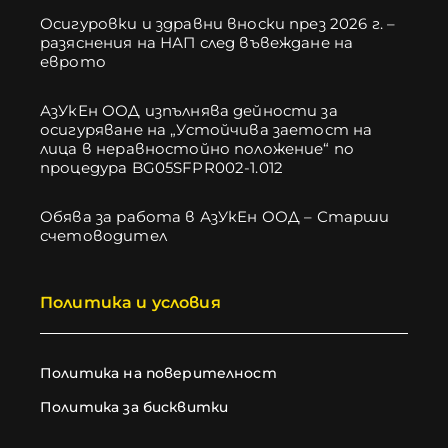
Осигуровки и здравни вноски през 2026 г. –
разяснения на НАП след въвеждане на
еврото
АзУкЕн ООД изпълнява дейности за
осигуряване на „Устойчива заетост на
лица в неравностойно положение“ по
процедура BG05SFPR002-1.012
Обява за работа в АзУкЕн ООД – Старши
счетоводител
Политика и условия
Политика на поверителност
Политика за бисквитки