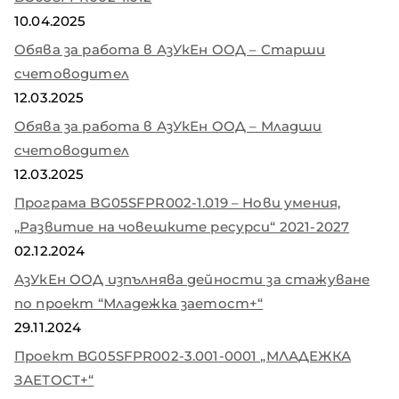
10.04.2025
Обява за работа в АзУкЕн ООД – Старши
счетоводител
12.03.2025
Обява за работа в АзУкЕн ООД – Младши
счетоводител
12.03.2025
Програма BG05SFPR002-1.019 – Нови умения,
„Развитие на човешките ресурси“ 2021-2027
02.12.2024
АзУкЕн ООД изпълнява дейности за стажуване
по проект “Младежка заетост+“
29.11.2024
Проект BG05SFPR002-3.001-0001 „МЛАДЕЖКА
ЗАЕТОСТ+“