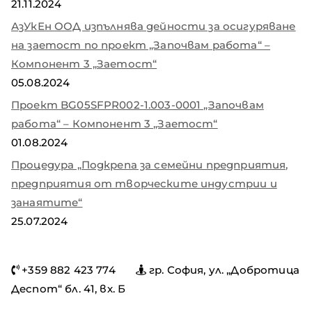
21.11.2024
АзУкЕн ООД изпълнява дейности за осигуряване
на заетост по проект „Започвам работа“ –
Компонент 3 „Заетост“
05.08.2024
Проект BG05SFPR002-1.003-0001 „Започвам
работа“ – Компонент 3 „Заетост“
01.08.2024
Процедура „Подкрепа за семейни предприятия,
предприятия от творческите индустрии и
занаятите“
25.07.2024
+359 882 423 774
гр. София, ул. „Добротица
Деспот“ бл. 41, вх. Б