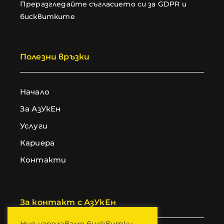
Преразгледайте съгласието си за GDPR и
бисквитките
Полезни връзки
Начало
За АзУкЕн
Услуги
Кариера
Контакти
За контакт с АзУкЕн