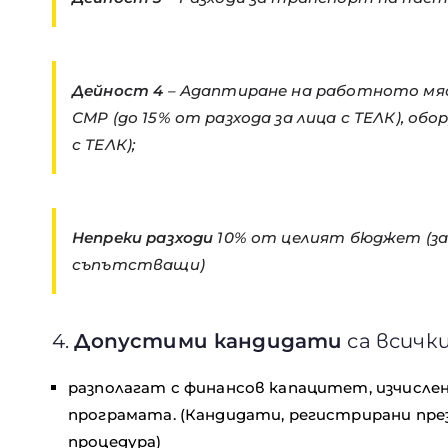
Дейност 4
– Адаптиране на работното мяс
СМР (до 15% от разхода за лица с ТЕЛК), обо
с ТЕЛК);
Непреки разходи
10% от целият бюджет (за
съпътстващи)
4.
Допустими кандидати
са всичк
разполагат с финансов капацитет, изчислен
програмата. (Кандидати, регистрирани пре
процедура)