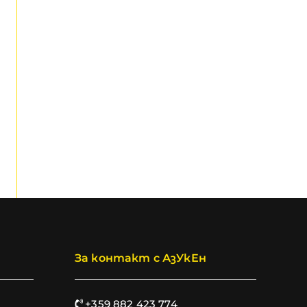
За контакт с АзУкЕн
+359 882 423 774