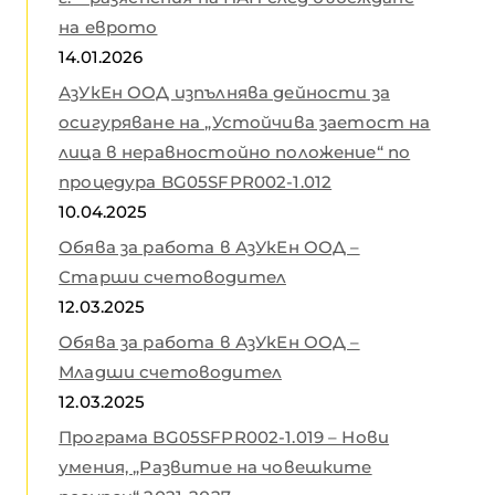
на еврото
14.01.2026
АзУкЕн ООД изпълнява дейности за
осигуряване на „Устойчива заетост на
лица в неравностойно положение“ по
процедура BG05SFPR002-1.012
10.04.2025
Обява за работа в АзУкЕн ООД –
Старши счетоводител
12.03.2025
Обява за работа в АзУкЕн ООД –
Младши счетоводител
12.03.2025
Програма BG05SFPR002-1.019 – Нови
умения, „Развитие на човешките