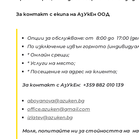
За контакт с екипа на АзУкЕн ООД
Опции за обслужване: от 8:00 до 17:00 (де
По изключение извън горното (индивидуа
* Онлайн срещи;
* Услуги на място;
* Посещение на адрес на клиента;
За контакт с АзУкЕн: +359 882 010 139
aboyanova@azuken.bg
office.azuken@gmail.com
izlatev@azuken.bg
Моля, попитайте ни за стойността на на