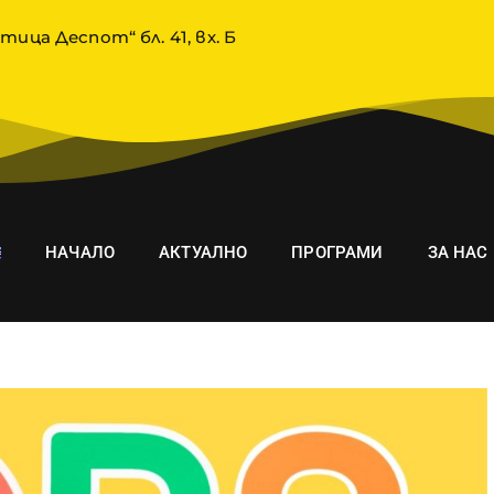
тица Деспот“ бл. 41, вх. Б
НАЧАЛО
АКТУАЛНО
ПРОГРАМИ
ЗА НАС