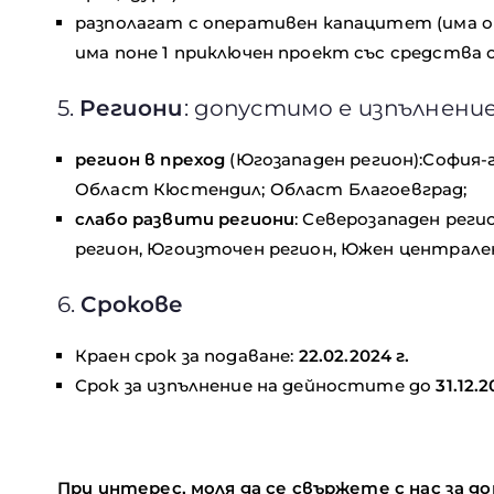
разполагат с оперативен капацитет (има 
има поне 1 приключен проект със средства 
5.
Региони
: допустимо е изпълнени
регион в преход
(Югозападен регион):София-
Област Кюстендил; Област Благоевград;
слабо развити региони
: Северозападен реги
регион, Югоизточен регион, Южен централен
6.
Срокове
Краен срок за подаване:
22.02.2024 г.
Срок за изпълнение на дейностите до
31.12.2
При интерес, моля да се свържете с нас за 