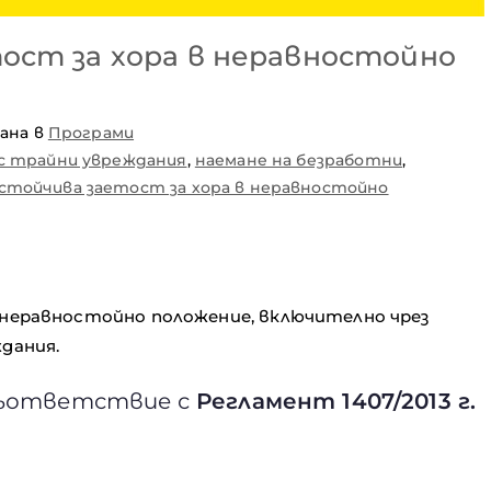
ост за хора в неравностойно
ана в
Програми
 с трайни увреждания
,
наемане на безработни
,
стойчива заетост за хора в неравностойно
 неравностойно положение, включително чрез
дания.
съответствие с
Регламент 1407/2013 г.