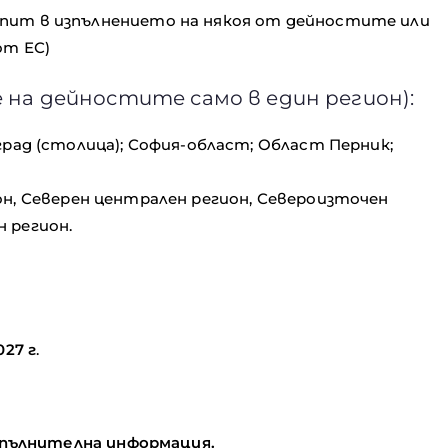
опит в изпълнението на някоя от дейностите или
от ЕС)
е на дейностите само в един регион):
град (столица); София-област; Област Перник;
он, Северен централен регион, Североизточен
 регион.
027 г
.
допълнителна информация.