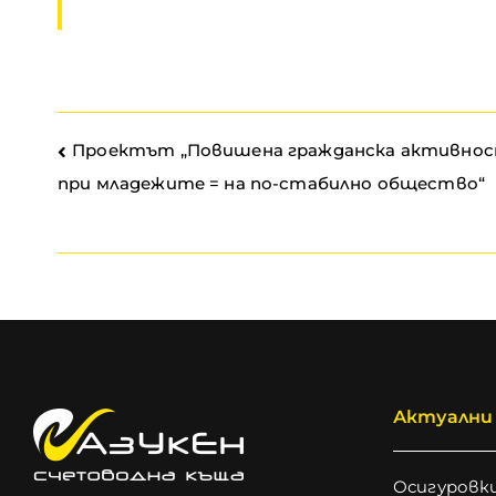
Проектът „Повишена гражданска активно
при младежите = на по-стабилно общество“
Актуални
Осигуровки