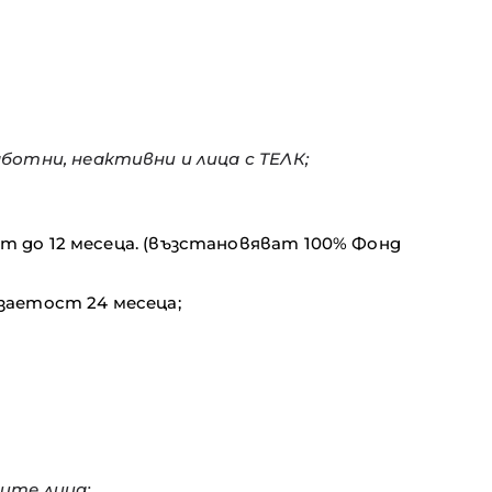
ботни, неактивни и лица с ТЕЛК;
 до 12 месеца. (възстановяват 100% Фонд
заетост 24 месеца;
ите лица;