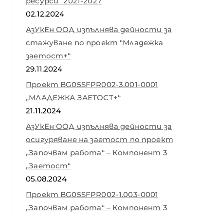
ресурси“ 2021-2027
02.12.2024
АзУкЕн ООД изпълнява дейности за
стажуване по проект “Младежка
заетост+“
29.11.2024
Проект BG05SFPR002-3.001-0001
„МЛАДЕЖКА ЗАЕТОСТ+“
21.11.2024
АзУкЕн ООД изпълнява дейности за
осигуряване на заетост по проект
„Започвам работа“ – Компонент 3
„Заетост“
05.08.2024
Проект BG05SFPR002-1.003-0001
„Започвам работа“ – Компонент 3