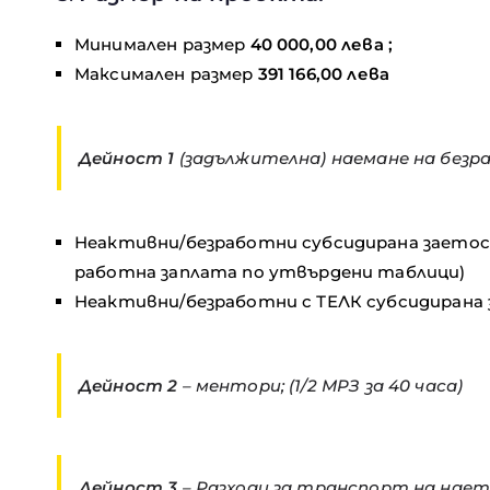
Минимален размер
40 000,00 лева ;
Максимален размер
391 166,00 лева
Дейност 1
(задължителна) наемане на безра
Неактивни/безработни субсидирана заетост
работна заплата по утвърдени таблици)
Неактивни/безработни с ТЕЛК субсидирана 
Дейност 2
– ментори; (1/2 МРЗ за 40 часа)
Дейност 3
– Разходи за транспорт на нает