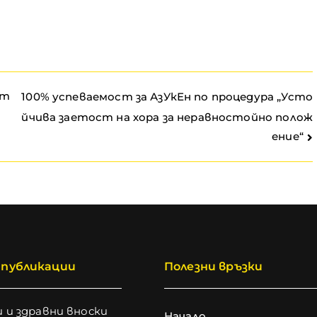
ст
100% успеваемост за АзУкЕн по процедура „Усто
йчива заетост на хора за неравностойно полож
ение“
 публикации
Полезни връзки
 и здравни вноски
Начало