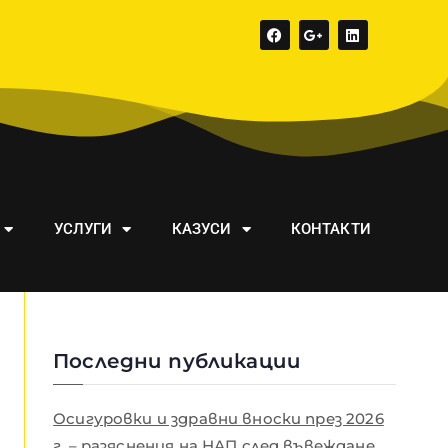
УСЛУГИ
КАЗУСИ
КОНТАКТИ
Последни публикации
Осигуровки и здравни вноски през 2026
г. – разяснения на НАП след въвеждане