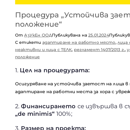
Процедура „Устойчива зает
положение“
От
АзУкЕн ООД
Публикувана на
25.01.2024
Публикув
С етикети
адаптиране на работно място
,
лица
неактивни и лица с ТЕЛК
,
регламент 1407/2013 г.
,
у
положение
1.
Цел на процедурата:
Осигуряване на устойчива заетост на лица в
адаптиране на работни места за хора с увреж
2.
Финансирането
се извършва в 
„de minimis“
100%;
3.
Размер на проекта: