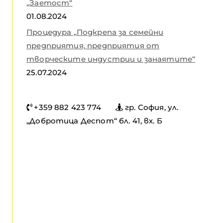
„Заетост“
01.08.2024
Процедура „Подкрепа за семейни
предприятия, предприятия от
творческите индустрии и занаятите“
25.07.2024
+359 882 423 774
гр. София, ул.
„Добротица Деспот“ бл. 41, вх. Б