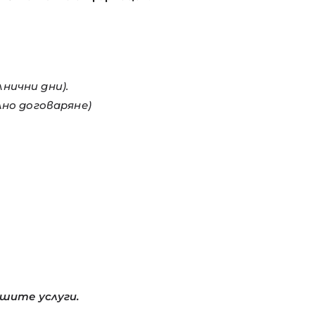
лнични дни).
лно договаряне)
шите услуги.