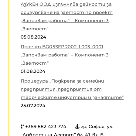
АзУкЕн ООД изпълнява дейности за
осигуряване на заетост по проект
„Започвам работа“ – Компонент 3
„Заетост“
05.08.2024
Проект BG05SFPR002-1.003-0001
„Започвам работа“ – Компонент 3
„Заетост“
01.08.2024
Процедура „Подкрепа за семейни
предприятия, предприятия от
творческите индустрии и занаятите“
25.07.2024
+359 882 423 774
гр. София, ул.
„Добротица Деспот“ бл. 41, вх. Б