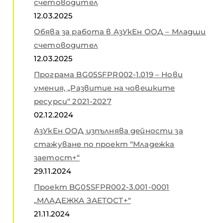
счетоводител
12.03.2025
Обява за работа в АзУкЕн ООД – Младши
счетоводител
12.03.2025
Програма BG05SFPR002-1.019 – Нови
умения, „Развитие на човешките
ресурси“ 2021-2027
02.12.2024
АзУкЕн ООД изпълнява дейности за
стажуване по проект “Младежка
заетост+“
29.11.2024
Проект BG05SFPR002-3.001-0001
„МЛАДЕЖКА ЗАЕТОСТ+“
21.11.2024