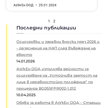
АзУкЕн ООД
25.01.2024
1
2
Последни публикации
Осигуровки и здравни вноски през 2026 г.
– разяснения на НАП след въвеждане на
еврото
14.01.2026
АзУкЕн ООД изпълнява дейности за
осигуряване на „Устойчива заетост на
лица в неравностойно положение“ по
процедура BG05SFPR002-1.012
10.04.2025
Обява за работа в АзУкЕн ООД – Старши