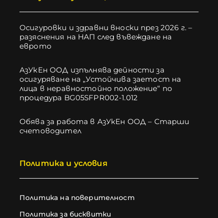
Осигуровки и здравни вноски през 2026 г. –
разяснения на НАП след въвеждане на
еврото
АзУкЕн ООД изпълнява дейности за
осигуряване на „Устойчива заетост на
лица в неравностойно положение“ по
процедура BG05SFPR002-1.012
Обява за работа в АзУкЕн ООД – Старши
счетоводител
Политика и условия
Политика на поверителност
Политика за бисквитки