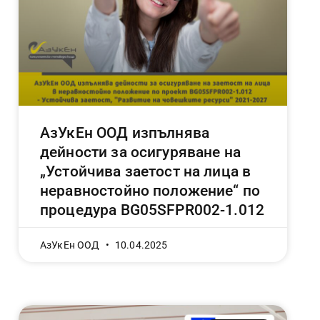
АзУкЕн ООД изпълнява
дейности за осигуряване на
„Устойчива заетост на лица в
неравностойно положение“ по
процедура BG05SFPR002-1.012
АзУкЕн ООД
10.04.2025