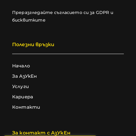
Преразгледайте съгласието си за GDPR и
бисквитките
Полезни връзки
Начало
За АзУкЕн
Услуги
Кариера
Контакти
За контакт с АзУкЕн